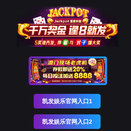
凯发娱乐官网入口1
凯发娱乐官网入口2