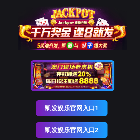
凯发娱乐官网入口1
凯发娱乐官网入口2