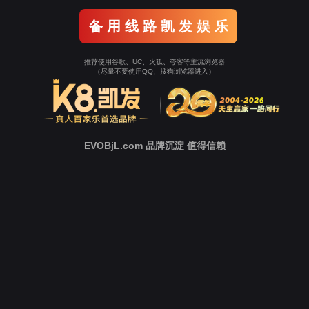
备 用 线 路 凯 发 娱 乐
推荐使用谷歌、UC、火狐、夸客等主流浏览器
（尽量不要使用QQ、搜狗浏览器进入）
EVOBjL.com 品牌沉淀 值得信赖